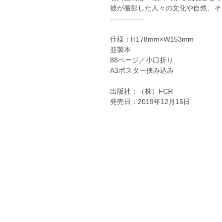
彼が撮影した人々の文化や自然、そ
--------------
仕様：H178mm×W153mm
並製本
88ページ／小口折り
A3ポスター挟み込み
出版社：（株）FCR
発売日：2019年12月15日